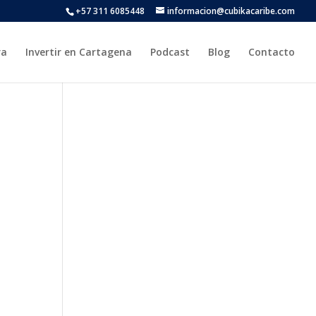
+57 311 6085448
informacion@cubikacaribe.com
ra
Invertir en Cartagena
Podcast
Blog
Contacto