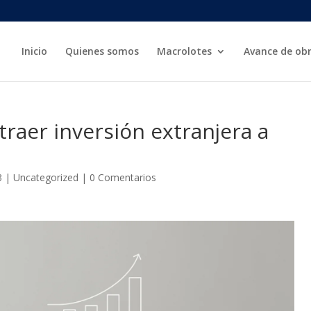
Inicio
Quienes somos
Macrolotes
Avance de ob
raer inversión extranjera a
3
|
Uncategorized
|
0 Comentarios