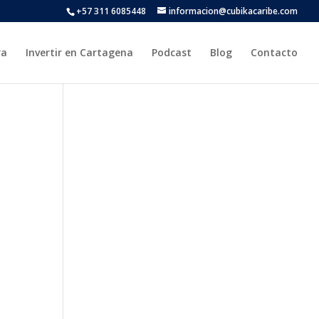
+57 311 6085448
informacion@cubikacaribe.com
ra
Invertir en Cartagena
Podcast
Blog
Contacto